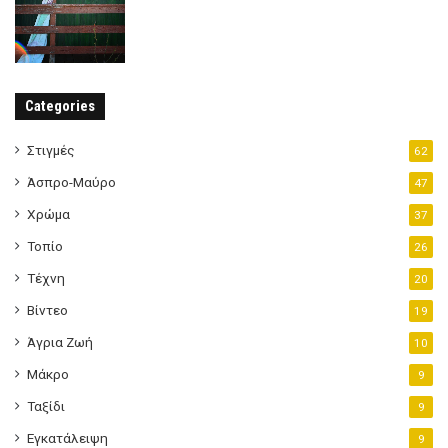
Categories
Στιγμές
62
Άσπρο-Μαύρο
47
Χρώμα
37
Τοπίο
26
Τέχνη
20
Βίντεο
19
Άγρια Ζωή
10
Μάκρο
9
Ταξίδι
9
Εγκατάλειψη
9