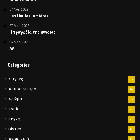
07 Νοέ. 2022
Les Hautes lumières
27 Μαρ. 2022
Η τραγωδία της άγνοιας
25 Μαρ. 2022
Αν
Categories
Στιγμές
62
Άσπρο-Μαύρο
47
Χρώμα
37
Τοπίο
26
Τέχνη
20
Βίντεο
19
Άγρια Ζωή
10