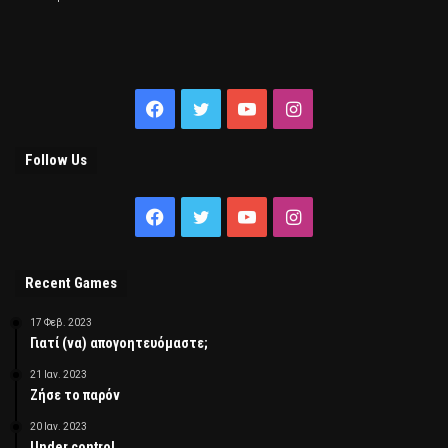
Facebook
Twitter
YouTube
Instagram
Follow Us
Facebook
Twitter
YouTube
Instagram
Recent Games
17 Φεβ. 2023
Γιατί (να) απογοητευόμαστε;
21 Ιαν. 2023
Ζήσε το παρόν
20 Ιαν. 2023
Under control