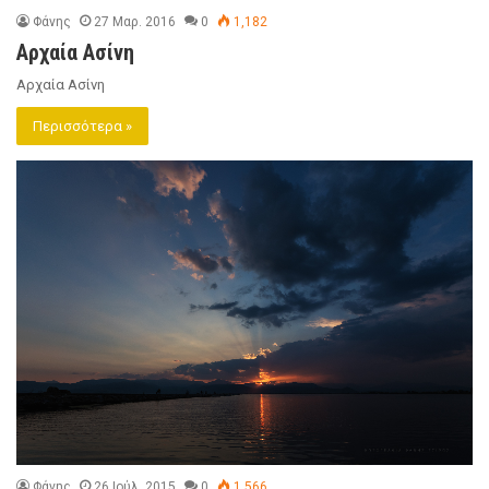
Φάνης
27 Μαρ. 2016
0
1,182
Αρχαία Ασίνη
Αρχαία Ασίνη
Περισσότερα »
Φάνης
26 Ιούλ. 2015
0
1,566