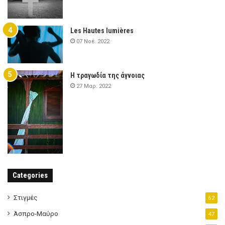
Les Hautes lumières
07 Νοέ. 2022
Η τραγωδία της άγνοιας
27 Μαρ. 2022
Categories
Στιγμές
62
Άσπρο-Μαύρο
47