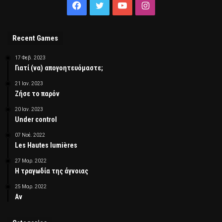
Facebook
Twitter
YouTube
Instagram
Recent Games
17 Φεβ. 2023
Γιατί (να) απογοητευόμαστε;
21 Ιαν. 2023
Ζήσε το παρόν
20 Ιαν. 2023
Under control
07 Νοέ. 2022
Les Hautes lumières
27 Μαρ. 2022
Η τραγωδία της άγνοιας
25 Μαρ. 2022
Αν