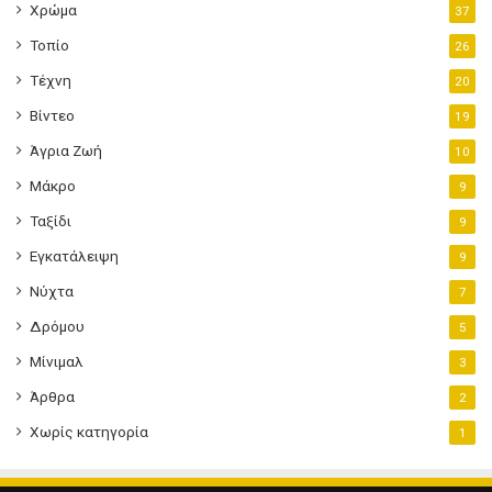
Χρώμα
37
Τοπίο
26
Τέχνη
20
Βίντεο
19
Άγρια Ζωή
10
Μάκρο
9
Ταξίδι
9
Εγκατάλειψη
9
Νύχτα
7
Δρόμου
5
Μίνιμαλ
3
Άρθρα
2
Χωρίς κατηγορία
1