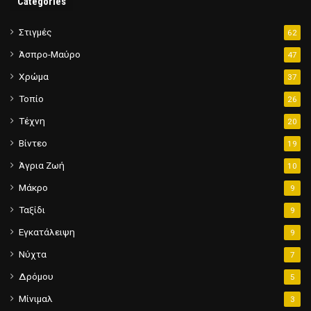
Categories
Στιγμές
62
Άσπρο-Μαύρο
47
Χρώμα
37
Τοπίο
26
Τέχνη
20
Βίντεο
19
Άγρια Ζωή
10
Μάκρο
9
Ταξίδι
9
Εγκατάλειψη
9
Νύχτα
7
Δρόμου
5
Μίνιμαλ
3