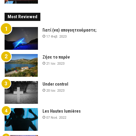
Most Reviewed
Γιατί (να) απογοητευόμαστε;
17 Φεβ. 2023
Ζήσε το παρόν
21 Ιαν. 2023
Under control
20 Ιαν. 2023
Les Hautes lumières
07 Νοέ. 2022