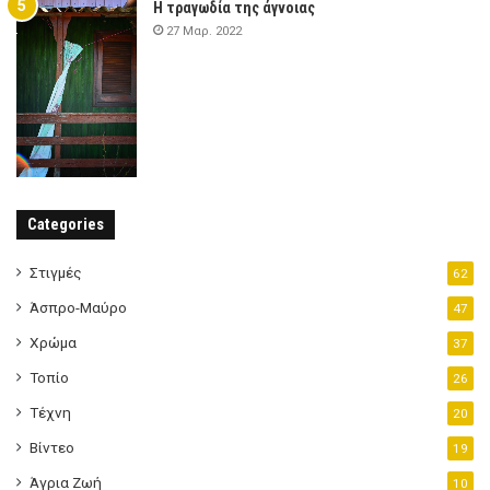
Η τραγωδία της άγνοιας
27 Μαρ. 2022
Categories
Στιγμές
62
Άσπρο-Μαύρο
47
Χρώμα
37
Τοπίο
26
Τέχνη
20
Βίντεο
19
Άγρια Ζωή
10