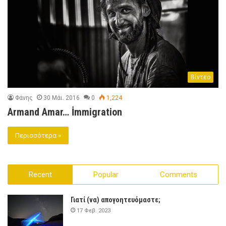
Βίντεο
Φάνης
30 Μάι. 2016
0
1,224
Armand Amar… İmmigration
Περισσότερα »
Recent
Popular
Comments
Γιατί (να) απογοητευόμαστε;
17 Φεβ. 2023