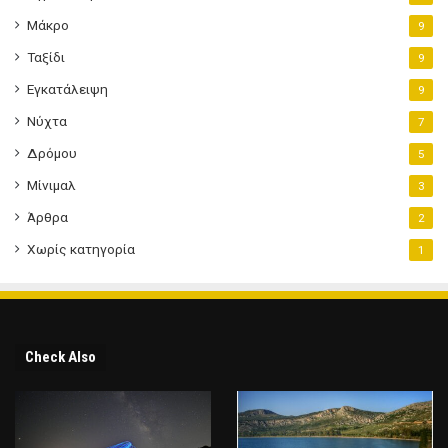
Μάκρο
9
Ταξίδι
9
Εγκατάλειψη
9
Νύχτα
7
Δρόμου
5
Μίνιμαλ
3
Άρθρα
2
Χωρίς κατηγορία
1
Check Also