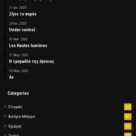
21 Ιαν. 2023
Ζήσε το παρόν
20 Ιαν. 2023
Under control
07 Νοέ. 2022
Les Hautes lumières
27 Μαρ. 2022
Η τραγωδία της άγνοιας
25 Μαρ. 2022
Αν
Categories
Στιγμές
62
Άσπρο-Μαύρο
47
Χρώμα
37
Τοπίο
26