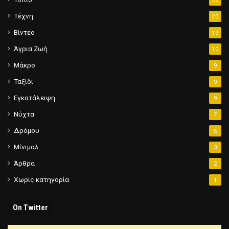
Τέχνη
20
Βίντεο
19
Άγρια Ζωή
10
Μάκρο
9
Ταξίδι
9
Εγκατάλειψη
9
Νύχτα
7
Δρόμου
5
Μίνιμαλ
3
Άρθρα
2
Χωρίς κατηγορία
1
On Twitter