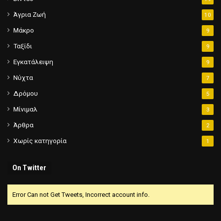
Άγρια Ζωή
10
Μάκρο
9
Ταξίδι
9
Εγκατάλειψη
9
Νύχτα
7
Δρόμου
5
Μίνιμαλ
3
Άρθρα
2
Χωρίς κατηγορία
1
On Twitter
Error Can not Get Tweets, Incorrect account info.