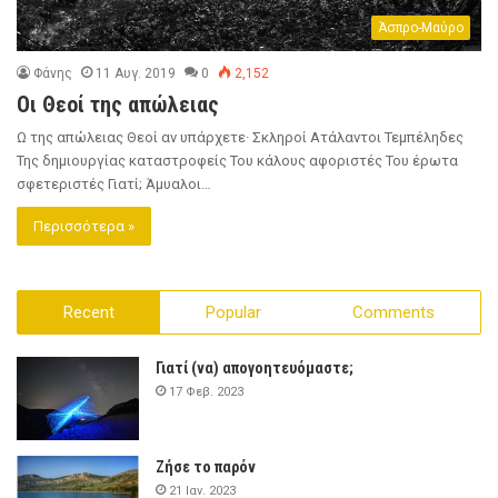
Άσπρο-Μαύρο
Φάνης
11 Αυγ. 2019
0
2,152
Οι Θεοί της απώλειας
Ω της απώλειας Θεοί αν υπάρχετε· Σκληροί Ατάλαντοι Τεμπέληδες
Της δημιουργίας καταστροφείς Του κάλους αφοριστές Του έρωτα
σφετεριστές Γιατί; Άμυαλοι…
Περισσότερα »
Recent
Popular
Comments
Γιατί (να) απογοητευόμαστε;
17 Φεβ. 2023
Ζήσε το παρόν
21 Ιαν. 2023