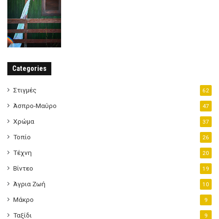
Categories
Στιγμές
62
Άσπρο-Μαύρο
47
Χρώμα
37
Τοπίο
26
Τέχνη
20
Βίντεο
19
Άγρια Ζωή
10
Μάκρο
9
Ταξίδι
9