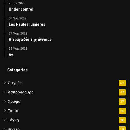
20 Ιαν. 2023
Under control
07 Νοέ. 2022
Les Hautes lumières
27 Μαρ. 2022
Η τραγωδία της άγνοιας
25 Μαρ. 2022
Αν
Categories
Στιγμές
62
Άσπρο-Μαύρο
47
Χρώμα
37
Τοπίο
26
Τέχνη
20
Βίντεο
19