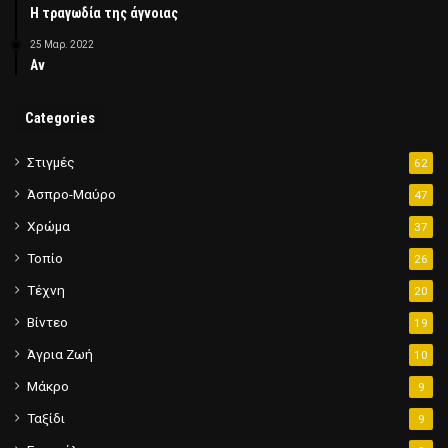
Η τραγωδία της άγνοιας
25 Μαρ. 2022
Αν
Categories
Στιγμές
62
Άσπρο-Μαύρο
47
Χρώμα
37
Τοπίο
26
Τέχνη
20
Βίντεο
19
Άγρια Ζωή
10
Μάκρο
9
Ταξίδι
9