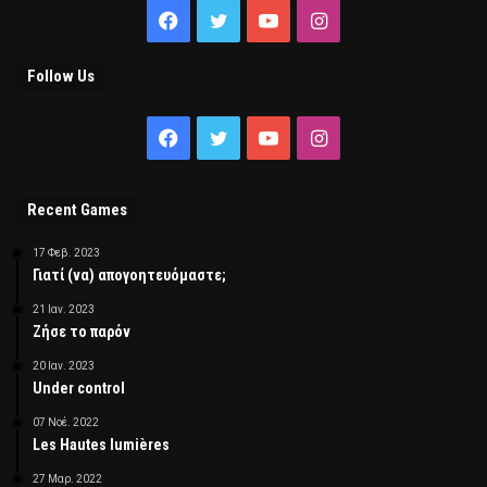
Facebook
Twitter
YouTube
Instagram
Follow Us
Facebook
Twitter
YouTube
Instagram
Recent Games
17 Φεβ. 2023
Γιατί (να) απογοητευόμαστε;
21 Ιαν. 2023
Ζήσε το παρόν
20 Ιαν. 2023
Under control
07 Νοέ. 2022
Les Hautes lumières
27 Μαρ. 2022