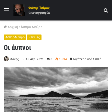
Μενού
Α
γι
Αρχική
/
Άσπρο-Μαύρο
Άσπρο-Μαύρο
Στιγμές
Οι άυπνοι
Φάνης
16 Απρ. 2021
0
1,634
Λιγότερο από λεπτό