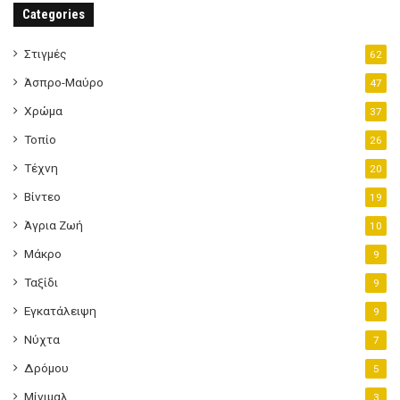
Categories
Στιγμές
62
Άσπρο-Μαύρο
47
Χρώμα
37
Τοπίο
26
Τέχνη
20
Βίντεο
19
Άγρια Ζωή
10
Μάκρο
9
Ταξίδι
9
Εγκατάλειψη
9
Νύχτα
7
Δρόμου
5
Μίνιμαλ
3