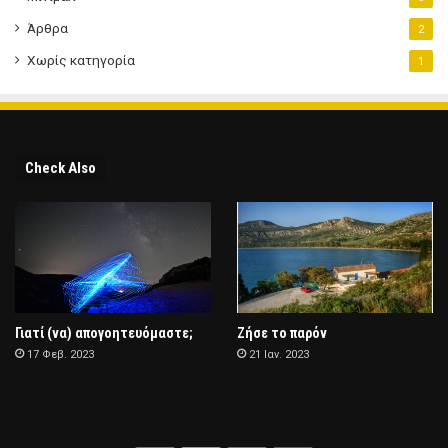
Άρθρα
2
Χωρίς κατηγορία
1
Check Also
Γιατί (να) απογοητευόμαστε;
Ζήσε το παρόν
17 Φεβ. 2023
21 Ιαν. 2023