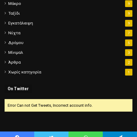
Μάκρο
9
Ταξίδι
9
Εγκατάλειψη
9
Νύχτα
7
Δρόμου
5
Μίνιμαλ
3
Άρθρα
2
Χωρίς κατηγορία
1
On Twitter
Error Can not Get Tweets, Incorrect account info.