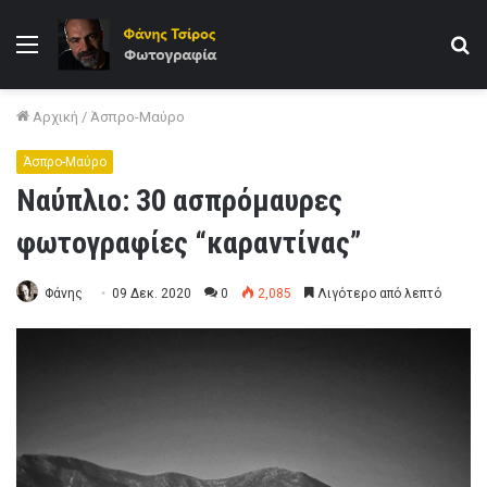
Μενού
Α
γι
Αρχική
/
Άσπρο-Μαύρο
Άσπρο-Μαύρο
Ναύπλιο: 30 ασπρόμαυρες
φωτογραφίες “καραντίνας”
Φάνης
09 Δεκ. 2020
0
2,085
Λιγότερο από λεπτό