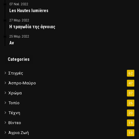
07 Νοέ. 2022
Les Hautes lumières
27 Μαρ. 2022
Η τραγωδία της άγνοιας
25 Μαρ. 2022
Αν
Categories
Στιγμές
62
Άσπρο-Μαύρο
47
Χρώμα
37
Τοπίο
26
Τέχνη
20
Βίντεο
19
Άγρια Ζωή
10