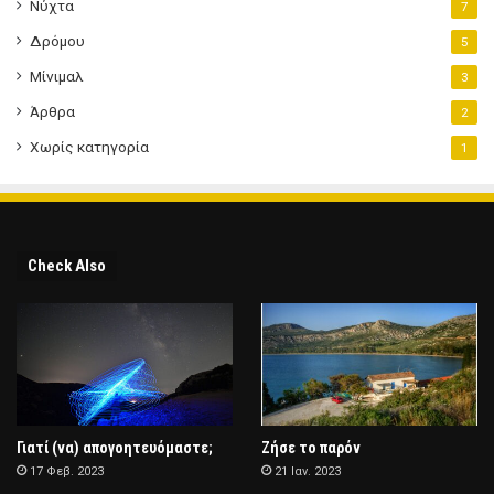
Νύχτα
7
Δρόμου
5
Μίνιμαλ
3
Άρθρα
2
Χωρίς κατηγορία
1
Check Also
Γιατί (να) απογοητευόμαστε;
Ζήσε το παρόν
17 Φεβ. 2023
21 Ιαν. 2023