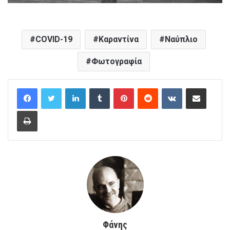
COVID-19
Καραντίνα
Ναύπλιο
Φωτογραφία
LinkedIn
Tumblr
Pinterest
Reddit
VKontakte
Μοίρασέ το με e-mail
Εκτύπωση
Φάνης