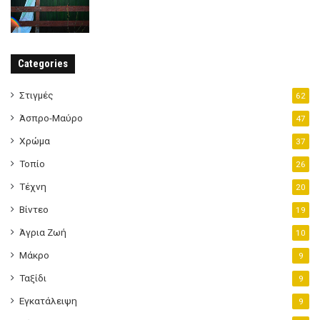
Categories
Στιγμές
62
Άσπρο-Μαύρο
47
Χρώμα
37
Τοπίο
26
Τέχνη
20
Βίντεο
19
Άγρια Ζωή
10
Μάκρο
9
Ταξίδι
9
Εγκατάλειψη
9