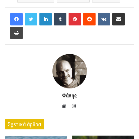
LinkedIn
Tumblr
Pinterest
Reddit
VKontakte
Μοίρασέ το με e-mail
Εκτύπωση
Φάνης
Instagram
Website
Σχετικά άρθρα