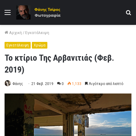
Μενού
Α
γι
Αρχική
/
Εγκατάλειψη
Εγκατάλειψη
Χρώμα
Το κτίριο Της Αρβανιτιάς (Φεβ.
2019)
Φάνης
21 Φεβ. 2019
0
1,133
Λιγότερο από λεπτό