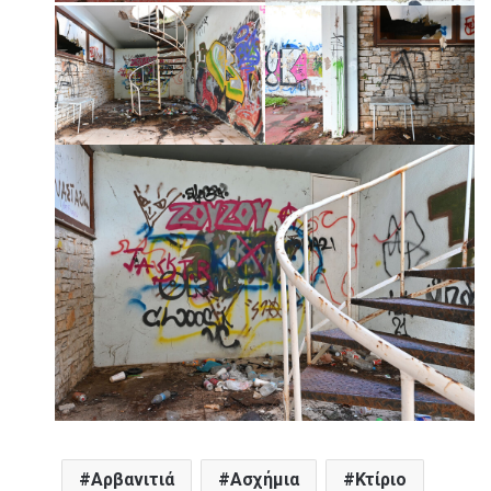
Αρβανιτιά
Ασχήμια
Κτίριο