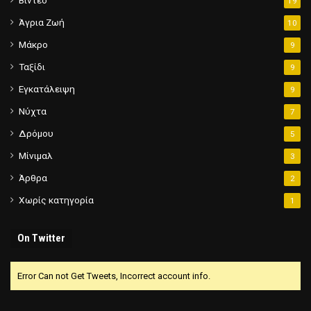
Βίντεο
19
Άγρια Ζωή
10
Μάκρο
9
Ταξίδι
9
Εγκατάλειψη
9
Νύχτα
7
Δρόμου
5
Μίνιμαλ
3
Άρθρα
2
Χωρίς κατηγορία
1
On Twitter
Error Can not Get Tweets, Incorrect account info.