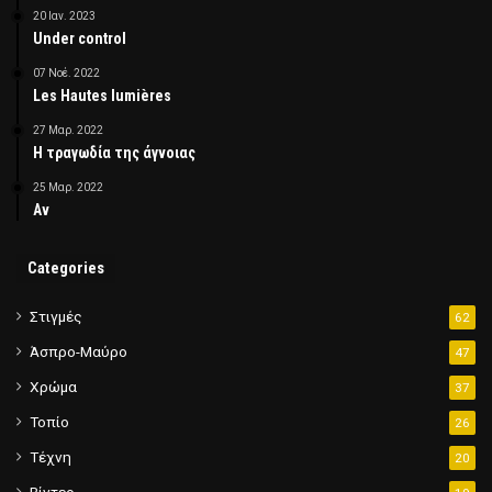
20 Ιαν. 2023
Under control
07 Νοέ. 2022
Les Hautes lumières
27 Μαρ. 2022
Η τραγωδία της άγνοιας
25 Μαρ. 2022
Αν
Categories
Στιγμές
62
Άσπρο-Μαύρο
47
Χρώμα
37
Τοπίο
26
Τέχνη
20