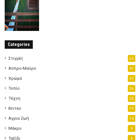
Categories
Στιγμές
62
Άσπρο-Μαύρο
47
Χρώμα
37
Τοπίο
26
Τέχνη
20
Βίντεο
19
Άγρια Ζωή
10
Μάκρο
9
Ταξίδι
9