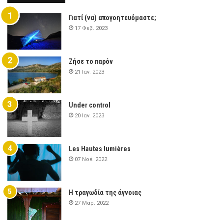
Γιατί (να) απογοητευόμαστε;
17 Φεβ. 2023
Ζήσε το παρόν
21 Ιαν. 2023
Under control
20 Ιαν. 2023
Les Hautes lumières
07 Νοέ. 2022
Η τραγωδία της άγνοιας
27 Μαρ. 2022