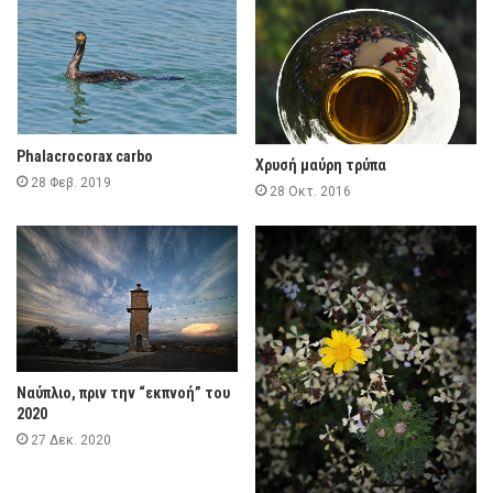
Phalacrocorax carbo
Χρυσή μαύρη τρύπα
28 Φεβ. 2019
28 Οκτ. 2016
Ναύπλιο, πριν την “εκπνοή” του
2020
27 Δεκ. 2020